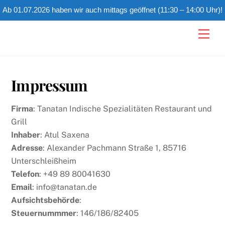
Ab 01.07.2026 haben wir auch mittags geöffnet (11:30 – 14:00 Uhr)!
Skip
Men
to
content
Impressum
Firma
: Tanatan Indische Spezialitäten Restaurant und
Grill
Inhaber
: Atul Saxena
Adresse
: Alexander Pachmann Straße 1, 85716
Unterschleißheim
Telefon
: +49
89 80041630
Email
: info@tanatan.de
Aufsichtsbehörde
:
Steuernummmer
: 146/186/82405