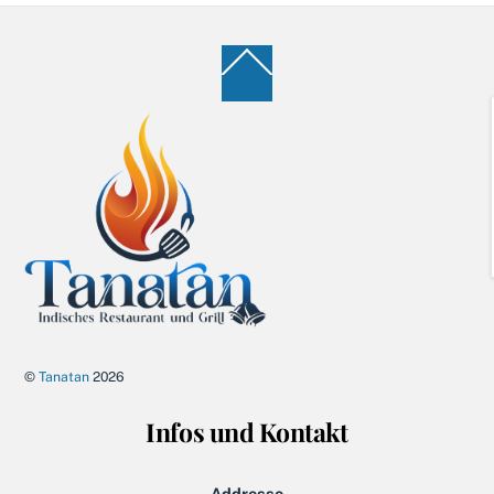
Back
To
Top
©
Tanatan
2026
Infos und Kontakt
Addresse